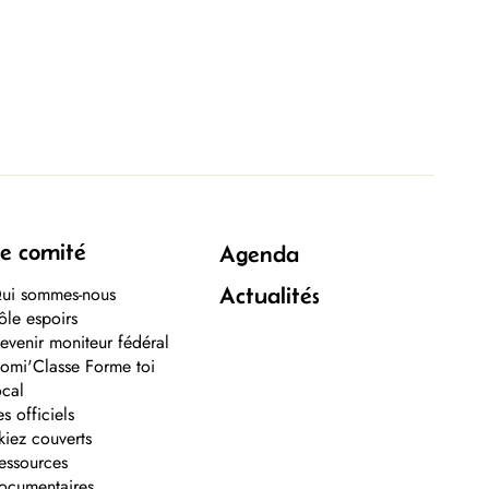
e comité
Agenda
ui sommes-nous
Actualités
ôle espoirs
evenir moniteur fédéral
omi'Classe Forme toi
ocal
es officiels
kiez couverts
essources
ocumentaires