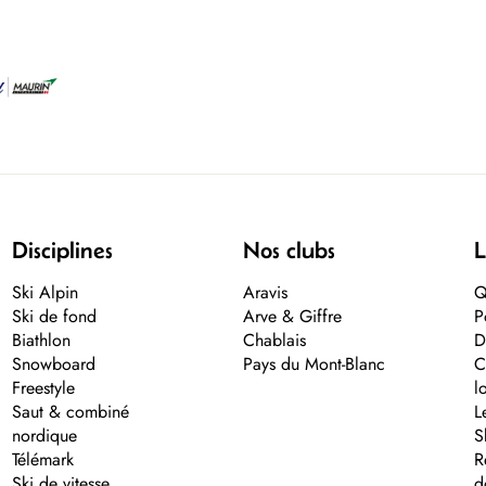
Disciplines
Nos clubs
L
Ski Alpin
Aravis
Q
Ski de fond
Arve & Giffre
P
Biathlon
Chablais
D
Snowboard
Pays du Mont-Blanc
C
Freestyle
l
Saut & combiné
L
nordique
S
Télémark
R
Ski de vitesse
d