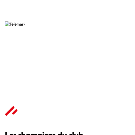
Saut & combiné
Ski Alpin
nordique
Télémark