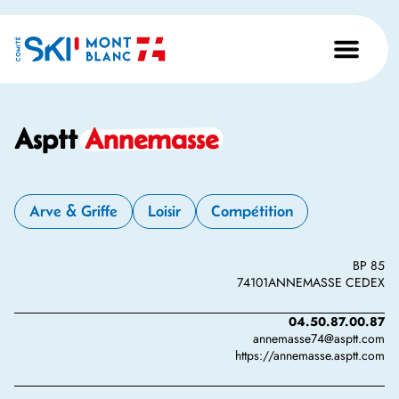
Asptt
Annemasse
Arve & Griffe
Loisir
Compétition
BP 85
74101
ANNEMASSE CEDEX
04.50.87.00.87
annemasse74@asptt.com
https://annemasse.asptt.com