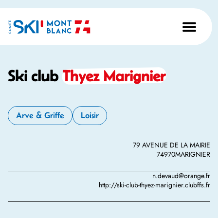
Ski club
Thyez Marignier
Arve & Griffe
Loisir
79 AVENUE DE LA MAIRIE
74970
MARIGNIER
n.devaud@orange.fr
http://ski-club-thyez-marignier.clubffs.fr