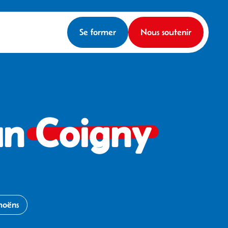
Se former
Nous soutenir
an
Coigny
moëns