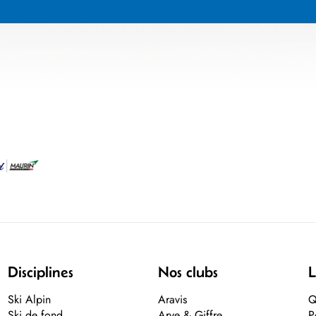
Disciplines
Nos clubs
L
Ski Alpin
Aravis
Q
Ski de fond
Arve & Giffre
P