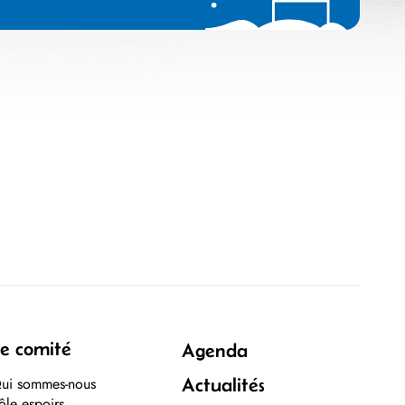
e comité
Agenda
ui sommes-nous
Actualités
ôle espoirs