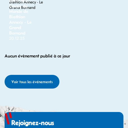
BMW IBU
Coupe du
Monde de
Biathlon
Annecy - Le
Grand
Bornand
20.12.25
Aucun évènement publié à ce jour
Voir tous les événements
Rejoignez-nous