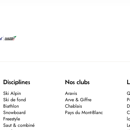
Disciplines
Nos clubs
L
Ski Alpin
Aravis
Q
Ski de fond
Arve & Giffre
P
Biathlon
Chablais
D
Snowboard
Pays du Mont-Blanc
C
Freestyle
l
Saut & combiné
L