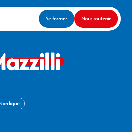
Se former
Nous soutenir
azzilli
Nordique