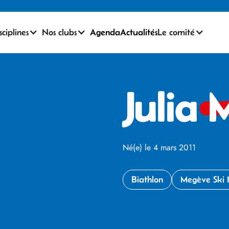
sciplines
Nos clubs
Agenda
Actualités
Le comité
Julia
M
Né(e) le 4 mars 2011
Biathlon
Megève Ski 