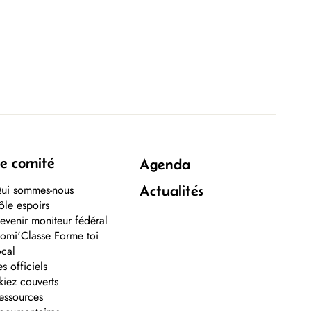
e comité
Agenda
ui sommes-nous
Actualités
ôle espoirs
evenir moniteur fédéral
omi'Classe Forme toi
ocal
es officiels
kiez couverts
essources