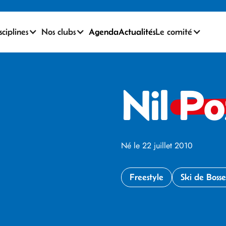
sciplines
Nos clubs
Agenda
Actualités
Le comité
Nil
Po
Né le 22 juillet 2010
Freestyle
Ski de Boss