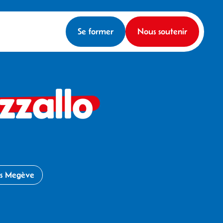
Se former
Nous soutenir
zzallo
es Megève