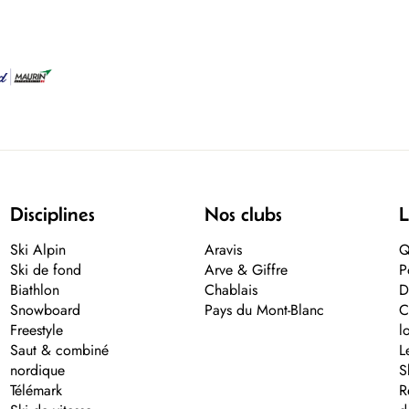
Disciplines
Nos clubs
L
Ski Alpin
Aravis
Q
Ski de fond
Arve & Giffre
P
Biathlon
Chablais
D
Snowboard
Pays du Mont-Blanc
C
Freestyle
l
Saut & combiné
L
nordique
S
Télémark
R