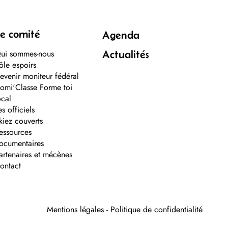
e comité
Agenda
ui sommes-nous
Actualités
ôle espoirs
evenir moniteur fédéral
omi'Classe Forme toi
ocal
es officiels
kiez couverts
essources
ocumentaires
artenaires et mécènes
ontact
Mentions légales
-
Politique de confidentialité