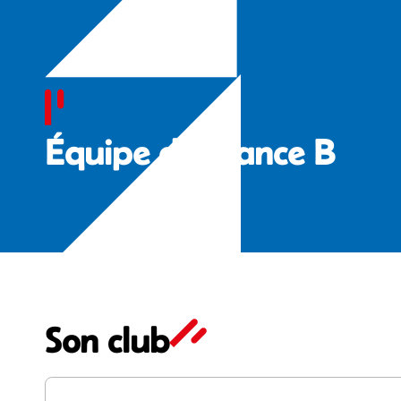
‍Équipe de France B
Son club