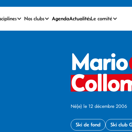
sciplines
Nos clubs
Agenda
Actualités
Le comité
Mari
Collo
Né(e) le 12 décembre 2006
Ski de fond
Ski club