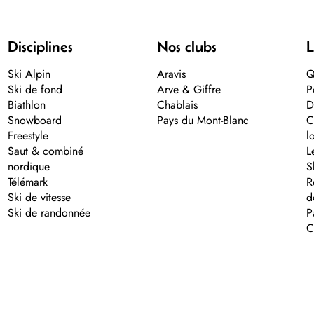
Disciplines
Nos clubs
L
Ski Alpin
Aravis
Q
Ski de fond
Arve & Giffre
P
Biathlon
Chablais
D
Snowboard
Pays du Mont-Blanc
C
Freestyle
l
Saut & combiné
L
nordique
S
Télémark
R
Ski de vitesse
d
Ski de randonnée
P
C