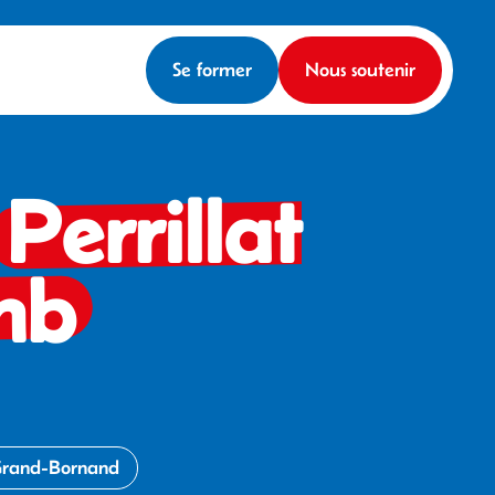
Se former
Nous soutenir
o
Perrillat
mb
 Grand-Bornand